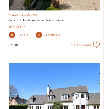
Cany-Barville (76450)
propriété de charme au bord de la riviere
499 000 €
8
Pièce(s)
4
Chambre(s)
Sélectionner
Réf : 880