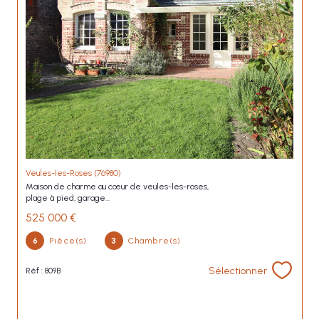
Veules-les-Roses (76980)
maison de charme au cœur de veules-les-roses,
plage à pied, garage...
525 000 €
6
Pièce(s)
3
Chambre(s)
Sélectionner
Réf : 809B