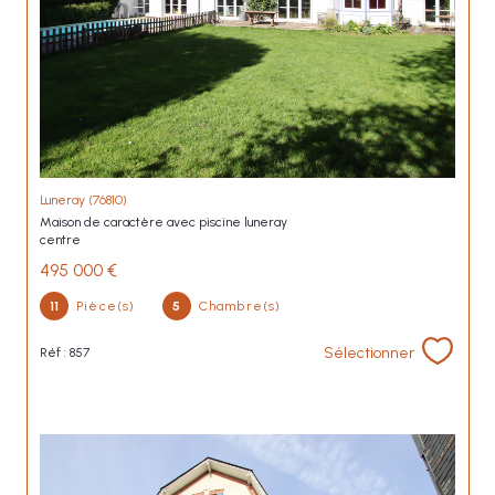
Luneray (76810)
maison de caractère avec piscine luneray
centre
495 000 €
11
Pièce(s)
5
Chambre(s)
Sélectionner
Réf : 857