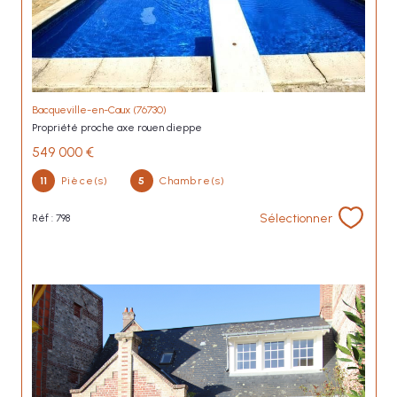
Bacqueville-en-Caux (76730)
propriété proche axe rouen dieppe
549 000 €
11
Pièce(s)
5
Chambre(s)
Sélectionner
Réf : 798