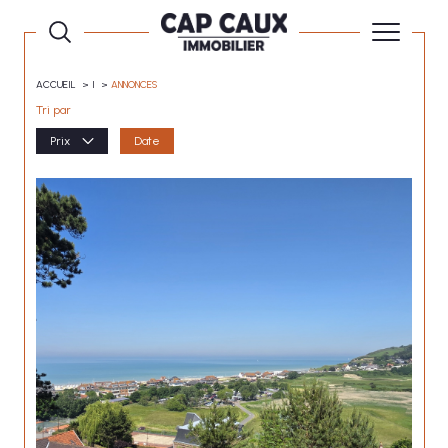
ACCUEIL
I
ANNONCES
Tri par
Prix
Date