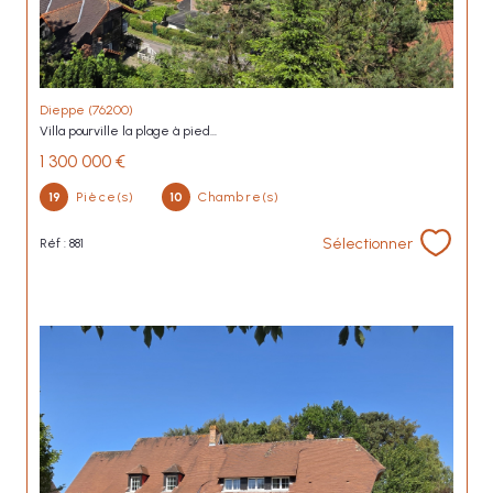
Dieppe (76200)
villa pourville la plage à pied...
1 300 000 €
19
Pièce(s)
10
Chambre(s)
Sélectionner
Réf : 881