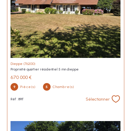
Dieppe (76200)
propriété quartier résidentiel 5 mn dieppe
670 000 €
9
Pièce(s)
5
Chambre(s)
Sélectionner
Réf : 891f