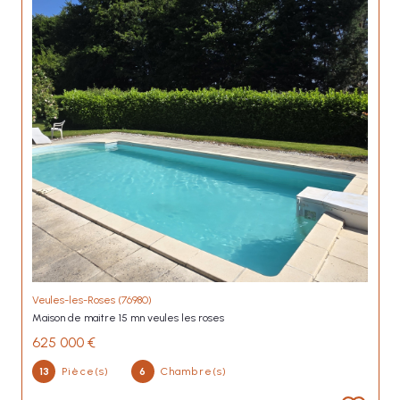
Veules-les-Roses (76980)
maison de maitre 15 mn veules les roses
625 000 €
13
Pièce(s)
6
Chambre(s)