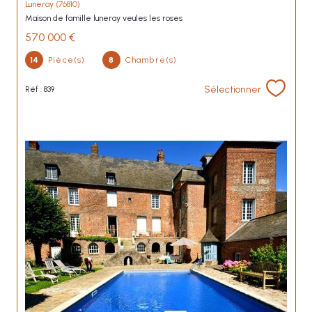
Luneray (76810)
maison de famille luneray veules les roses
570 000 €
14
Pièce(s)
8
Chambre(s)
Sélectionner
Réf : 839