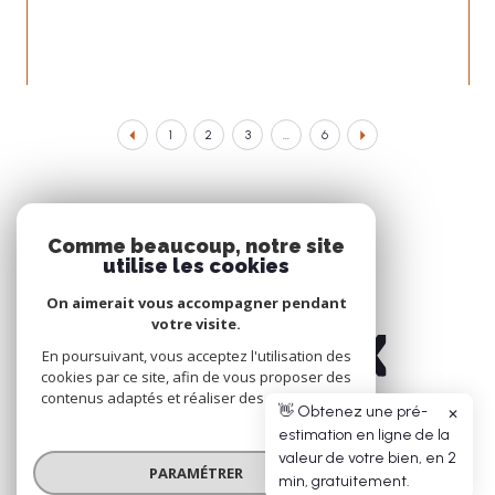
1
2
3
...
6
Nous
Comme beaucoup, notre site
ADHÉRONS
utilise les cookies
On aimerait vous accompagner pendant
votre visite.
En poursuivant, vous acceptez l'utilisation des
cookies par ce site, afin de vous proposer des
contenus adaptés et réaliser des statistiques !
👋 Obtenez une pré-
✕
estimation en ligne de la
© 2026 | TOUS DROITS RÉSERVÉS | TRADUCTION POWERED BY GOOGLE |
valeur de votre bien, en 2
NOS HONORAIRES
PLAN DU SITE
MENTIONS LÉGALES
ADMIN
NOS LIENS
PARAMÉTRER
min, gratuitement.
POLITIQUE RGPD
COOKIES