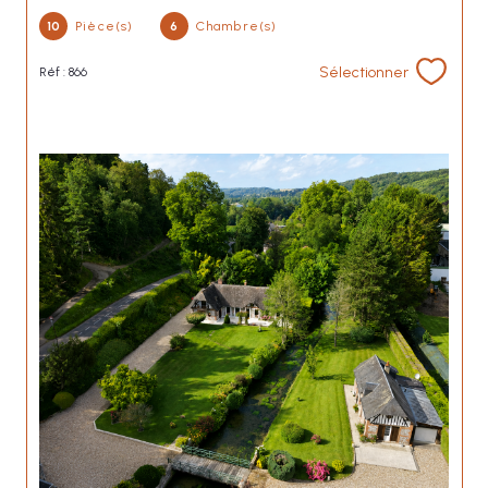
10
Pièce(s)
6
Chambre(s)
Sélectionner
Réf : 866