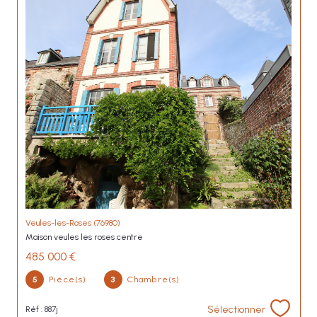
Veules-les-Roses (76980)
maison veules les roses centre
485 000 €
5
Pièce(s)
3
Chambre(s)
Sélectionner
Réf : 887j