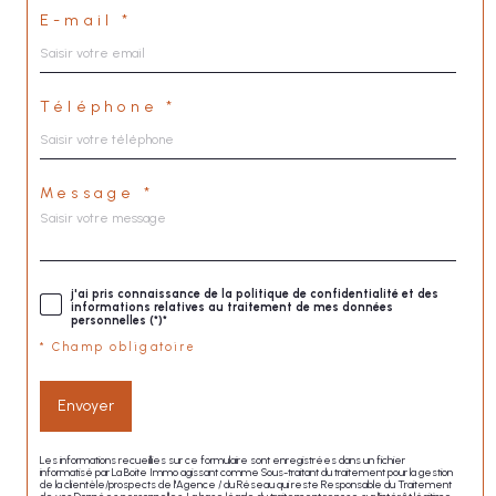
E-mail *
Téléphone *
Message *
j'ai pris connaissance de la politique de confidentialité et des
informations relatives au traitement de mes données
personnelles (*)*
* Champ obligatoire
Envoyer
Les informations recueillies sur ce formulaire sont enregistrées dans un fichier
informatisé par La Boite Immo agissant comme Sous-traitant du traitement pour la gestion
de la clientèle/prospects de l'Agence / du Réseau qui reste Responsable du Traitement