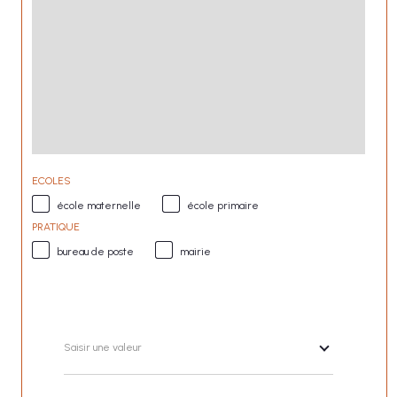
ECOLES
école maternelle
école primaire
PRATIQUE
bureau de poste
mairie
Saisir une valeur