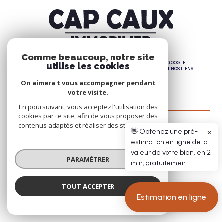
Comme beaucoup, notre site
© 2026 | TOUS DROITS RÉSERVÉS | TRADUCTION POWERED BY GOOGLE |
utilise les cookies
NOS HONORAIRES
PLAN DU SITE
MENTIONS LÉGALES
ADMIN
NOS LIENS
POLITIQUE RGPD
COOKIES
On aimerait vous accompagner pendant
votre visite.
En poursuivant, vous acceptez l'utilisation des
cookies par ce site, afin de vous proposer des
contenus adaptés et réaliser des statistiques !
👋 Obtenez une pré-
✕
estimation en ligne de la
valeur de votre bien, en 2
PARAMÉTRER
min, gratuitement.
TOUT ACCEPTER
Estimation en ligne