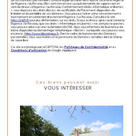
de vos Données personnelles. La base légale du traitement repose sur l'intérêt légitime
de l'Agence / du Réseau. Elles sont conservées jusqu'à demande de suppression et
sont destinées à l'Agence / au Réseau. Conformément à la loi « informatique et libertés
», vous disposez des droits d’accès, de rectification, d’effacement, d’opposition, de
limitation et de portabilité de vos données. Vous pouvez retirer votre consentement à
tout moment en contactant directement l’Agence / Le Réseau. Consultez le site
https://cnil.fr/fr
pour plus d’informations sur vos droits. Si vous estimez, après avoir contacté
l'Agence / le Réseau, que vos droits « Informatique et Libertés » ne sont pas respectés,
vous pouvez adresser une réclamation à la CNIL. Nous vous informons de l’existence de
la liste d'opposition au démarchage téléphonique « Bloctel », sur laquelle vous pouvez vous
inscrire ici :
https://www.bloctel.gouv.fr
. Dans le cadre de la protection des Données
personnelles, nous vous invitons à ne pas inscrire de Données sensibles dans le champ
de saisie libre.
Ce site est protégé par reCAPTCHA, les
Politiques de Confidentialité
et es
Conditions d'utilisation
de Google s'appliquent.
Ces biens peuvent aussi
VOUS INTÉRESSER