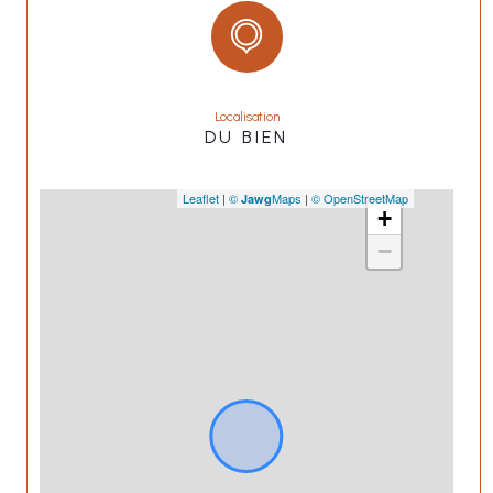
Localisation
DU BIEN
Leaflet
|
©
Maps
|
© OpenStreetMap
Jawg
+
−