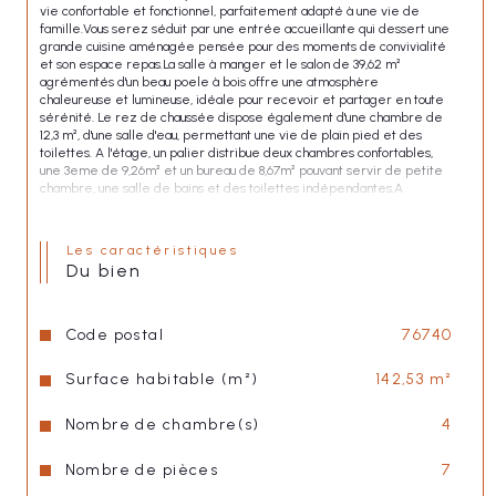
vie confortable et fonctionnel, parfaitement adapté à une vie de 
famille.Vous serez séduit par une entrée accueillante qui dessert une 
grande cuisine aménagée pensée pour des moments de convivialité 
et son espace repas.La salle à manger et le salon de 39,62 m² 
agrémentés d'un beau poele à bois offre une atmosphère 
chaleureuse et lumineuse, idéale pour recevoir et partager en toute 
sérénité. Le rez de chaussée dispose également d'une chambre de 
12,3 m², d'une salle d'eau, permettant une vie de plain pied et des 
toilettes. A l'étage, un palier distribue deux chambres confortables, 
une 3eme de 9,26m² et un bureau de 8,67m² pouvant servir de petite 
chambre, une salle de bains et des toilettes indépendantes.A 
l'extérieur , le terrain de 721 m² permet de profiter pleinement des 
beaux jours. Un garage et chalet complètent les prerstations de ce 
bien. Une maison agréable et bien située, idéale pour une famille 
Les caractéristiques
souhaitant allier confort, proximité des commerces et qualité de vie
du bien
Les informations sur les risques auxquels ce bien est exposé sont 
disponibles sur le site 
Géorisques
Code postal
76740
Surface habitable (m²)
142,53 m²
Nombre de chambre(s)
4
Nombre de pièces
7