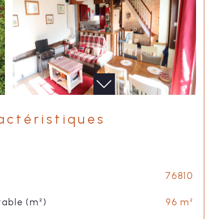
ractéristiques
76810
table (m²)
96 m²