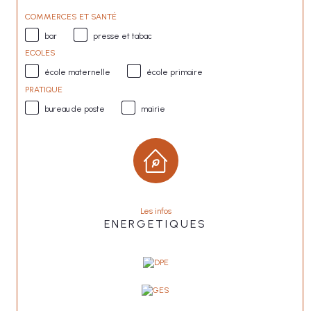
COMMERCES ET SANTÉ
bar
presse et tabac
ECOLES
école maternelle
école primaire
PRATIQUE
bureau de poste
mairie
Les infos
ENERGETIQUES