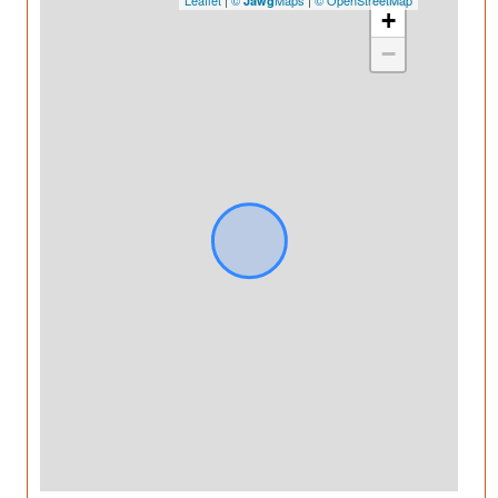
Leaflet
|
©
Maps
|
© OpenStreetMap
Jawg
+
−