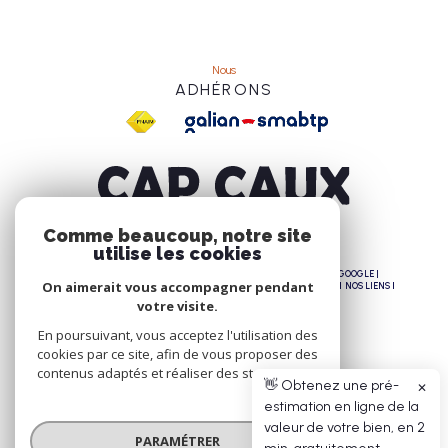
Nous
ADHÉRONS
Comme beaucoup, notre site
utilise les cookies
© 2026 | TOUS DROITS RÉSERVÉS | TRADUCTION POWERED BY GOOGLE |
On aimerait vous accompagner pendant
NOS HONORAIRES
PLAN DU SITE
MENTIONS LÉGALES
ADMIN
NOS LIENS
POLITIQUE RGPD
COOKIES
votre visite.
En poursuivant, vous acceptez l'utilisation des
cookies par ce site, afin de vous proposer des
contenus adaptés et réaliser des statistiques !
👋 Obtenez une pré-
✕
estimation en ligne de la
valeur de votre bien, en 2
PARAMÉTRER