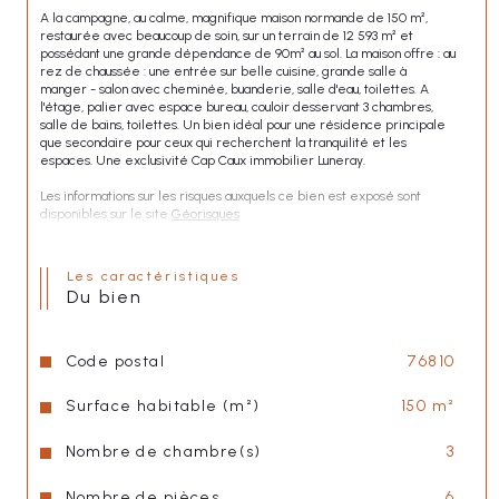
A la campagne, au calme, magnifique maison normande de 150 m², 
restaurée avec beaucoup de soin, sur un terrain de 12 593 m² et 
possédant une grande dépendance de 90m² au sol. La maison offre : au 
rez de chaussée : une entrée sur belle cuisine, grande salle à 
manger - salon avec cheminée, buanderie, salle d'eau, toilettes. A 
l'étage, palier avec espace bureau, couloir desservant 3 chambres, 
salle de bains, toilettes. Un bien idéal pour une résidence principale 
que secondaire pour ceux qui recherchent la tranquilité et les 
espaces. Une exclusivité Cap Caux immobilier Luneray.
Les informations sur les risques auxquels ce bien est exposé sont 
disponibles sur le site 
Géorisques
Les caractéristiques
du bien
Code postal
76810
Surface habitable (m²)
150 m²
Nombre de chambre(s)
3
Nombre de pièces
6