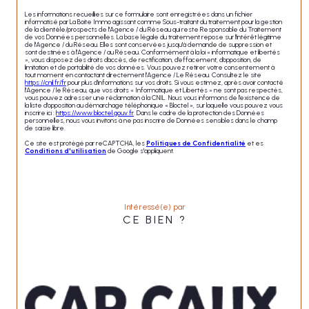
Les informations recueillies sur ce formulaire sont enregistrées dans un fichier
informatisé par La Boite Immo agissant comme Sous-traitant du traitement pour la gestion
de la clientèle/prospects de l'Agence / du Réseau qui reste Responsable du Traitement
de vos Données personnelles. La base légale du traitement repose sur l'intérêt légitime
de l'Agence / du Réseau. Elles sont conservées jusqu'à demande de suppression et
sont destinées à l'Agence / au Réseau. Conformément à la loi « informatique et libertés
», vous disposez des droits d’accès, de rectification, d’effacement, d’opposition, de
limitation et de portabilité de vos données. Vous pouvez retirer votre consentement à
tout moment en contactant directement l’Agence / Le Réseau. Consultez le site
https://cnil.fr/fr
pour plus d’informations sur vos droits. Si vous estimez, après avoir contacté
l'Agence / le Réseau, que vos droits « Informatique et Libertés » ne sont pas respectés,
vous pouvez adresser une réclamation à la CNIL. Nous vous informons de l’existence de
la liste d'opposition au démarchage téléphonique « Bloctel », sur laquelle vous pouvez vous
inscrire ici :
https://www.bloctel.gouv.fr
. Dans le cadre de la protection des Données
personnelles, nous vous invitons à ne pas inscrire de Données sensibles dans le champ
de saisie libre.
Ce site est protégé par reCAPTCHA, les
Politiques de Confidentialité
et es
Conditions d'utilisation
de Google s'appliquent.
Intéressé(e) par
CE BIEN ?