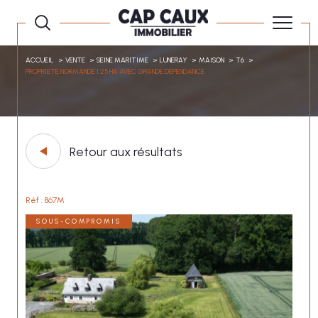
ACCUEIL
VENTE
SEINE MARITIME
LUNERAY
MAISON
T6
PROPRIETE NORMANDE 1 25 HA AVEC GRANDE DEPENDANCE
Retour aux résultats
Réf : 867M
SOUS-COMPROMIS