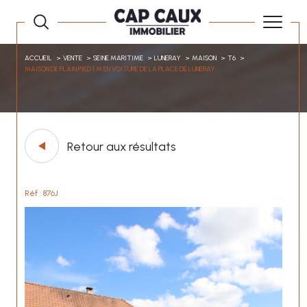
ACCUEIL
VENTE
SEINE MARITIME
LUNERAY
MAISON
T6
MAISON DE PLAIN PIED 1 M EN VOITURE DE LA PLACE DE LUNERAY
Retour aux résultats
Réf : 876J