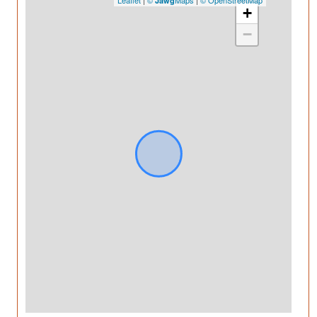
Leaflet
|
©
Maps
|
© OpenStreetMap
Jawg
+
−