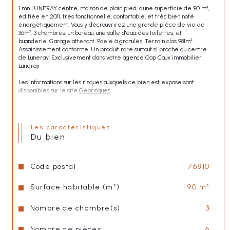
1 mn LUNERAY centre, maison de plain pied, d'une superficie de 90 m², 
édifiée en 2011, très fonctionnelle, confortable, et très bien noté 
énergétiquement. Vous y décrouvrirez une grande pièce de vie de 
36m², 3 chambres, un bureau, une salle d'eau, des toilettes, et 
buanderie. Garage attenant. Poele à granulés. Terrain clos 981m². 
Assainissement conforme. Un produit rare surtout si proche du centre 
de Luneray. Exclusivement dans votre agence Cap Caux immobilier 
Luneray
Les informations sur les risques auxquels ce bien est exposé sont 
disponibles sur le site 
Géorisques
Les caractéristiques
du bien
Code postal
76810
Surface habitable (m²)
90 m²
Nombre de chambre(s)
3
Nombre de pièces
6