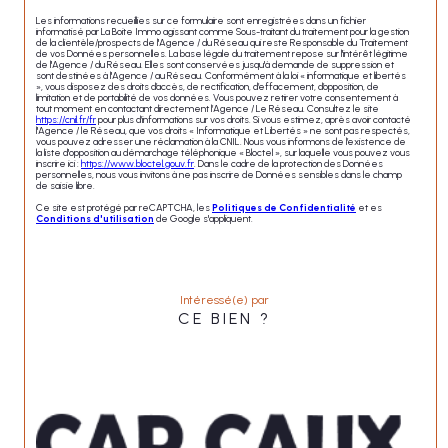
Les informations recueillies sur ce formulaire sont enregistrées dans un fichier
informatisé par La Boite Immo agissant comme Sous-traitant du traitement pour la gestion
de la clientèle/prospects de l'Agence / du Réseau qui reste Responsable du Traitement
de vos Données personnelles. La base légale du traitement repose sur l'intérêt légitime
de l'Agence / du Réseau. Elles sont conservées jusqu'à demande de suppression et
sont destinées à l'Agence / au Réseau. Conformément à la loi « informatique et libertés
», vous disposez des droits d’accès, de rectification, d’effacement, d’opposition, de
limitation et de portabilité de vos données. Vous pouvez retirer votre consentement à
tout moment en contactant directement l’Agence / Le Réseau. Consultez le site
https://cnil.fr/fr
pour plus d’informations sur vos droits. Si vous estimez, après avoir contacté
l'Agence / le Réseau, que vos droits « Informatique et Libertés » ne sont pas respectés,
vous pouvez adresser une réclamation à la CNIL. Nous vous informons de l’existence de
la liste d'opposition au démarchage téléphonique « Bloctel », sur laquelle vous pouvez vous
inscrire ici :
https://www.bloctel.gouv.fr
. Dans le cadre de la protection des Données
personnelles, nous vous invitons à ne pas inscrire de Données sensibles dans le champ
de saisie libre.
Ce site est protégé par reCAPTCHA, les
Politiques de Confidentialité
et es
Conditions d'utilisation
de Google s'appliquent.
Intéressé(e) par
CE BIEN ?