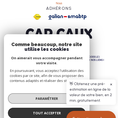
Nous
ADHÉRONS
Comme beaucoup, notre site
utilise les cookies
© 2026 | TOUS DROITS RÉSERVÉS | TRADUCTION POWERED BY GOOGLE |
On aimerait vous accompagner pendant
NOS HONORAIRES
PLAN DU SITE
MENTIONS LÉGALES
ADMIN
NOS LIENS
votre visite.
POLITIQUE RGPD
COOKIES
En poursuivant, vous acceptez l'utilisation des
cookies par ce site, afin de vous proposer des
contenus adaptés et réaliser des statistiques !
👋 Obtenez une pré-
✕
estimation en ligne de la
valeur de votre bien, en 2
PARAMÉTRER
min, gratuitement.
TOUT ACCEPTER