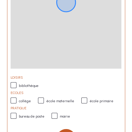
LOISIRS
bibliothèque
ECOLES
collège
école maternelle
école primaire
PRATIQUE
bureau de poste
mairie