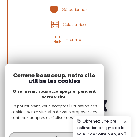
Sélectionner
Calculatrice
Imprimer
Nous
Comme beaucoup, notre site
ADHÉRONS
utilise les cookies
On aimerait vous accompagner pendant
votre visite.
En poursuivant, vous acceptez l'utilisation des
cookies par ce site, afin de vous proposer des
contenus adaptés et réaliser des statistiques !
👋 Obtenez une pré-
✕
estimation en ligne de la
© 2026 | TOUS DROITS RÉSERVÉS | TRADUCTION POWERED BY GOOGLE |
valeur de votre bien, en 2
NOS HONORAIRES
PLAN DU SITE
MENTIONS LÉGALES
ADMIN
NOS LIENS