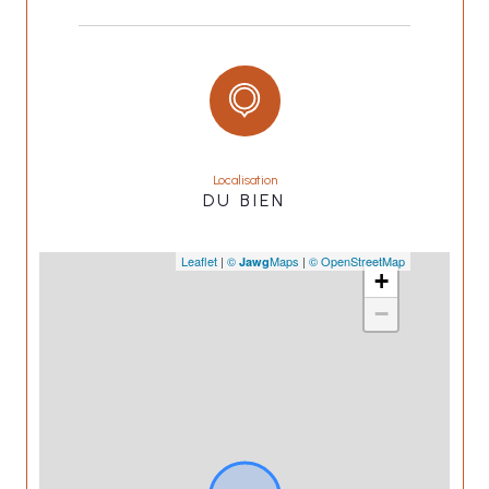
Localisation
DU BIEN
Leaflet
|
©
Maps
|
© OpenStreetMap
Jawg
+
−