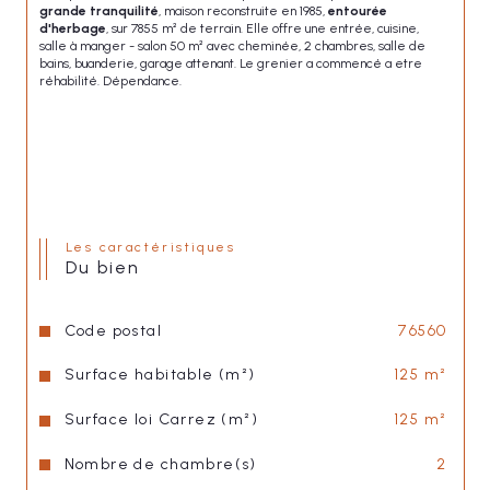
grande tranquilité
, maison reconstruite en 1985, 
entourée 
d'herbage
, sur 7855 m² de terrain. Elle offre une entrée, cuisine, 
salle à manger - salon 50 m² avec cheminée, 2 chambres, salle de 
bains, buanderie, garage attenant. Le grenier a commencé a etre 
réhabilité. Dépendance.
Les caractéristiques
du bien
Code postal
76560
Surface habitable (m²)
125 m²
Surface loi Carrez (m²)
125 m²
Nombre de chambre(s)
2