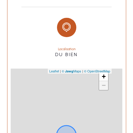
Localisation
DU BIEN
Leaflet
|
©
Maps
|
© OpenStreetMap
Jawg
+
−