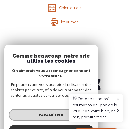
Calculatrice
Imprimer
Nous
Comme beaucoup, notre site
ADHÉRONS
utilise les cookies
On aimerait vous accompagner pendant
votre visite.
En poursuivant, vous acceptez l'utilisation des
cookies par ce site, afin de vous proposer des
contenus adaptés et réaliser des statistiques !
👋 Obtenez une pré-
✕
estimation en ligne de la
© 2026 | TOUS DROITS RÉSERVÉS | TRADUCTION POWERED BY GOOGLE |
valeur de votre bien, en 2
NOS HONORAIRES
PLAN DU SITE
MENTIONS LÉGALES
ADMIN
NOS LIENS
PARAMÉTRER
min, gratuitement.
POLITIQUE RGPD
COOKIES