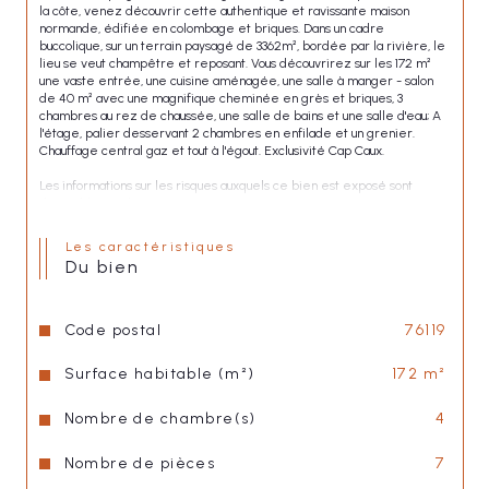
la côte, venez découvrir cette authentique et ravissante maison 
normande, édifiée en colombage et briques. Dans un cadre 
buccolique, sur un terrain paysagé de 3362m², bordée par la rivière, le 
lieu se veut champêtre et reposant. Vous découvrirez sur les 172 m² 
une vaste entrée, une cuisine aménagée, une salle à manger - salon 
de 40 m² avec une magnifique cheminée en grès et briques, 3 
chambres au rez de chaussée, une salle de bains et une salle d'eau; A 
l'étage, palier desservant 2 chambres en enfilade et un grenier. 
Chauffage central gaz et tout à l'égout. Exclusivité Cap Caux.
Les informations sur les risques auxquels ce bien est exposé sont 
disponibles sur le site 
Géorisques
Les caractéristiques
du bien
Code postal
76119
Surface habitable (m²)
172 m²
Nombre de chambre(s)
4
Nombre de pièces
7